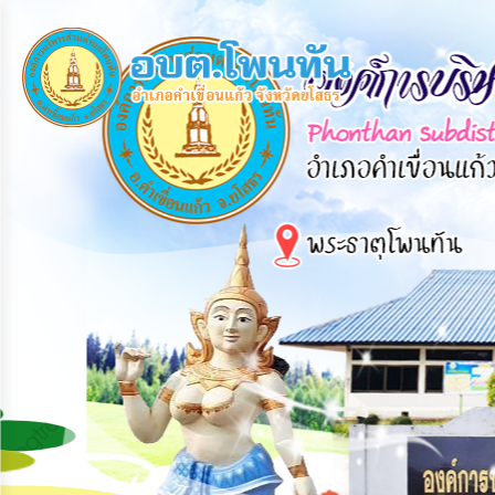
×
หน้า
close
หลัก
ข้อมูล
พื้น
ฐาน
บุคลากร
แผน
ยุทธศาสตร์
ข่าวสาร