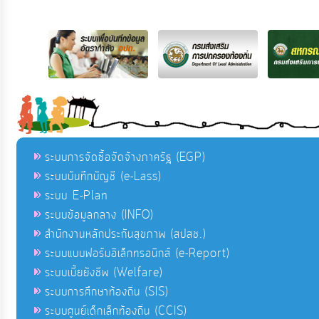
ระบบการจัดซื้อจัดจ้างภาครัฐ (EGP)
ระบบบันทึกบัญชี (e-Lass)
ระบบ E-Plan
ระบบข้อมูลกลาง (INFO)
สำนักงานหลักประกันสุขภาพ (สปสช.)
ระบบแบบฟอร์มอิเล็กทรอนิกส์ (e-Report)
ระบบเบี้ยยังชีพ (Welfare)
ระบบการศึกษาท้องถิ่น (SIS)
ระบบศูนย์เด็กเล็กท้องถิ่น (CCIS)