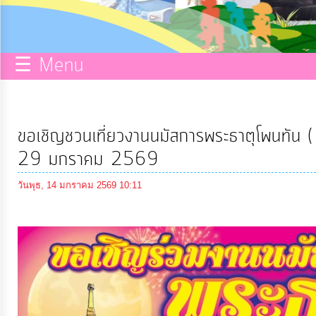
กิจการ
สภา
☰ Menu
บริการ
ข้อมูล
ขอเชิญชวนเที่ยวงานนมัสการพระธาตุโพนทัน ( พ
ITA
29 มกราคม 2569
วันพุธ, 14 มกราคม 2569 10:11
e-
Service
Q&A
การ