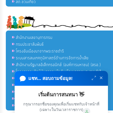
สถ.ชวนเที่ยว
สำนักงานเลขานุการกรม
กรมประชาสัมพันธ์
โครงอันเนื่องมาจากพระราชดำริ
ระบบสารสนเทศภูมิศาสตร์ด้านการจัดการน้ำเสีย
สำนักงานรัฐบาลอิเล็กทรอนิกส์ (องค์การมหาชน) (สรอ.)
โครงการอนุรักษ์พันธุกรรมพืชอันเนื่องมาจากพระราชดำริ
×
คลังข่าวมหาไทย
แชท... สอบถามข้อมูล!
คู่มือตาม พ.ร.บ.อำนวยความสดวกฯ
ฐานข้อมูลหน่วยงานภาครัฐ (INFO)
เริ่มต้นการสนทนา 👋
ศูนย์คุ้มครองผู้ใช้บริการทางการเงิน ศคง.
กรุณากรอกชื่อของคุณเพื่อเริ่มแชทกับเจ้าหน้าที่
ศูนย์อำนวยการบริหารจังหวัดชายแดนภาคใต้ ศอ.บต.
(เฉพาะในวันเวลาราชการ)