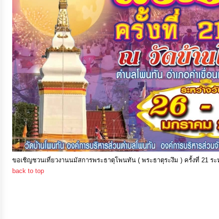
จัดการ
ความ
รู้
การ
ดำเนิน
งาน
การ
ให้
บริการ
ขอเชิญชวนเที่ยวงานนมัสการพระธาตุโพนทัน ( พระธาตุระงึม ) ครั้งที่ 21 ระ
back to top
แผนการ
ใช้
จ่าย
งบ