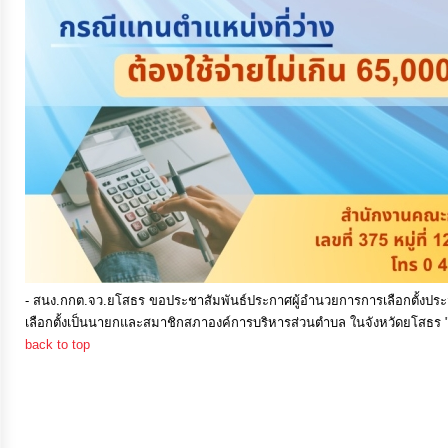
การ
เงิน
การ
คลัง
แผนการ
ป้องกัน
การ
ทุจริต
- สนง.กกต.จว.ยโสธร ขอประชาสัมพันธ์ประกาศผู้อำนวยการการเลือกตั้งประจำจ
เลือกตั้งเป็นนายกและสมาชิกสภาองค์การบริหารส่วนตำบล ในจังหวัดยโสธร 
การ
back to top
ดำเนิน
การ
เพื่อ