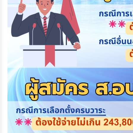
ประมาณ
ประจำ
ปี
การ
บริหาร
และ
พัฒนา
ทรัพยากร
บุคคล
การ
จัด
ซื้อ
จัด
จ้าง