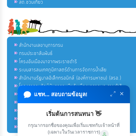
สถ.ชวนเที่ยว
สำนักงานเลขานุการกรม
กรมประชาสัมพันธ์
โครงอันเนื่องมาจากพระราชดำริ
ระบบสารสนเทศภูมิศาสตร์ด้านการจัดการน้ำเสีย
สำนักงานรัฐบาลอิเล็กทรอนิกส์ (องค์การมหาชน) (สรอ.)
โครงการอนุรักษ์พันธุกรรมพืชอันเนื่องมาจากพระราชดำริ
×
คลังข่าวมหาไทย
แชท... สอบถามข้อมูล!
คู่มือตาม พ.ร.บ.อำนวยความสดวกฯ
ฐานข้อมูลหน่วยงานภาครัฐ (INFO)
เริ่มต้นการสนทนา 👋
ศูนย์คุ้มครองผู้ใช้บริการทางการเงิน ศคง.
กรุณากรอกชื่อของคุณเพื่อเริ่มแชทกับเจ้าหน้าที่
ศูนย์อำนวยการบริหารจังหวัดชายแดนภาคใต้ ศอ.บต.
(เฉพาะในวันเวลาราชการ)