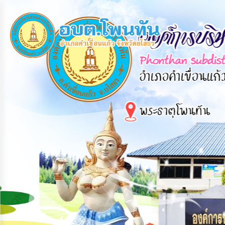
×
หน้า
close
หลัก
ข้อมูล
พื้น
ฐาน
บุคลากร
แผน
ยุทธศาสตร์
ข่าวสาร