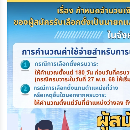
จัดการ
ความ
รู้
การ
ดำเนิน
งาน
การ
ให้
บริการ
แผนการ
ใช้
จ่าย
งบ