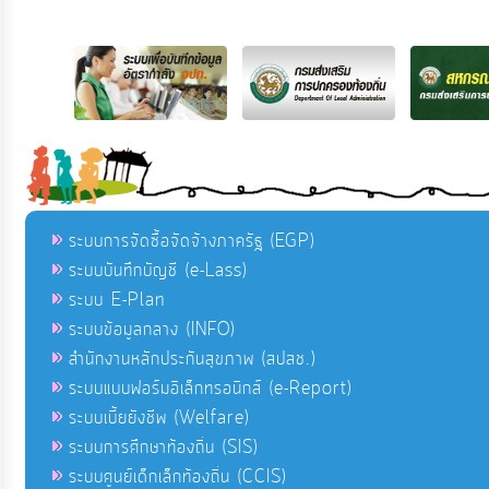
ระบบการจัดซื้อจัดจ้างภาครัฐ (EGP)
ระบบบันทึกบัญชี (e-Lass)
ระบบ E-Plan
ระบบข้อมูลกลาง (INFO)
สำนักงานหลักประกันสุขภาพ (สปสช.)
ระบบแบบฟอร์มอิเล็กทรอนิกส์ (e-Report)
ระบบเบี้ยยังชีพ (Welfare)
ระบบการศึกษาท้องถิ่น (SIS)
ระบบศูนย์เด็กเล็กท้องถิ่น (CCIS)