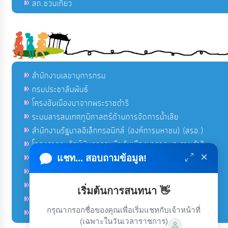
สถ.ชวนเที่ยว
สำนักงานเลขานุการกรม
กรมประชาสัมพันธ์
โครงอันเนื่องมาจากพระราชดำริ
ระบบสารสนเทศภูมิศาสตร์ด้านการจัดการน้ำเสีย
สำนักงานรัฐบาลอิเล็กทรอนิกส์ (องค์การมหาชน) (สรอ.)
โครงการอนุรักษ์พันธุกรรมพืชอันเนื่องมาจากพระราชดำริ
×
คลังข่าวมหาไทย
แชท... สอบถามข้อมูล!
คู่มือตาม พ.ร.บ.อำนวยความสดวกฯ
ฐานข้อมูลหน่วยงานภาครัฐ (INFO)
เริ่มต้นการสนทนา 👋
ศูนย์คุ้มครองผู้ใช้บริการทางการเงิน ศคง.
กรุณากรอกชื่อของคุณเพื่อเริ่มแชทกับเจ้าหน้าที่
ศูนย์อำนวยการบริหารจังหวัดชายแดนภาคใต้ ศอ.บต.
(เฉพาะในวันเวลาราชการ)