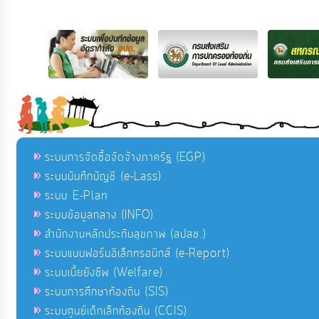
ระบบการจัดซื้อจัดจ้างภาครัฐ (EGP)
ระบบบันทึกบัญชี (e-Lass)
ระบบ E-Plan
ระบบข้อมูลกลาง (INFO)
สำนักงานหลักประกันสุขภาพ (สปสช.)
ระบบแบบฟอร์มอิเล็กทรอนิกส์ (e-Report)
ระบบเบี้ยยังชีพ (Welfare)
ระบบการศึกษาท้องถิ่น (SIS)
ระบบศูนย์เด็กเล็กท้องถิ่น (CCIS)