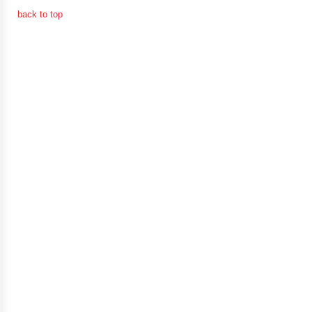
จัดการ
back to top
ความ
รู้
การ
ดำเนิน
งาน
การ
ให้
บริการ
แผนการ
ใช้
จ่าย
งบ