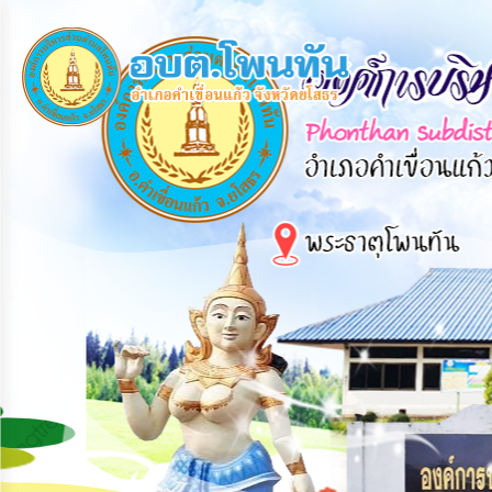
×
หน้า
close
หลัก
ข้อมูล
พื้น
ฐาน
บุคลากร
แผน
ยุทธศาสตร์
ข่าวสาร